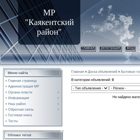
МР
"Каякентский
район"
главная
регистрация
вход
Главная
»
Доска объявлений
»
Бытовые т
Меню сайта
В категории объявлений
:
0
Главная страница
Администрация МР
Органы власти
Не найдено мате
Информация
Наш район
Обратная связь
Гостевая книга
Тесты
Облако тегов