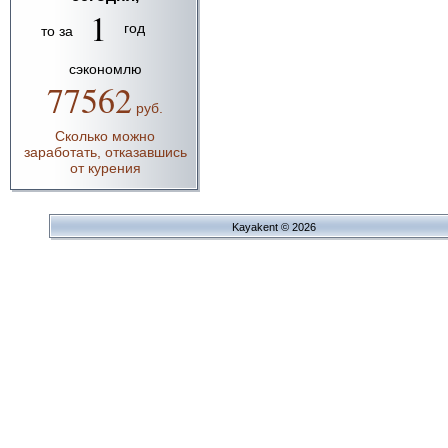
1
год
то за
сэкономлю
77562
руб.
Сколько можно
заработать, отказавшись
от курения
Kayakent © 2026