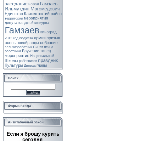
заседание
Гамзаев
новая
Ильмутдин Магомедович
Единство
Каякентсктий район
мероприятия
территории
депутатов
детей
конкурса
Гамзаев
виноград
армия
призыв
2013 год
бюджета
осень
собрание
новобранцы
сельхозработник
Синяя птица
Вручение
танец
работника
мероприятие
Национальный
праздник
Школы
работников
Культуры
главы
Дворца
Поиск
Форма входа
Антитабачный закон
Если я брошу курить
сегодня,