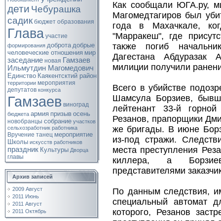
Как сообщали ЮГА.ру, м
дети
Чебурашка
Магомедтагиров был уби
садик
бюджет
образования
года в Махачкале, ко
Глава
"Марракеш", где присут
участие
также погиб начальни
доброта
добрые
формирования
человеческие отношения
мир
Дагестана Абдуразак 
заседание
Гамзаев
новая
милиции получили ранени
Ильмутдин Магомедович
Единство
Каякентсктий район
мероприятия
территории
Всего в убийстве подоз
депутатов
конкурса
Шамсула Борзиев, бывш
Гамзаев
виноград
лейтенант 33-й горной
армия
призыв
осень
бюджета
Резанов, прапорщики Дми
собрание
новобранцы
участков
же бригады. В июне Бор
сельхозработник
работника
мероприятие
Вручение
танец
из-под стражи. Следств
Школы
искусств
работников
места преступления Реза
праздник
Культуры
Дворца
главы
киллера, а Борзи
представителями заказчи
Архив записей
2009 Август
По данным следствия, и
2011 Июнь
специальный автомат д
2011 Август
которого, Резанов заст
2011 Октябрь