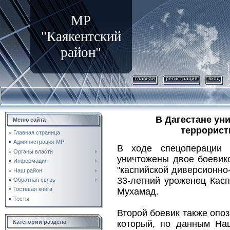
МР
"Каякентский
район"
главная
регистрация
вход
В Дагестане ун
Меню сайта
террорист
Главная страница
Администрация МР
В ходе спецоперации 
Органы власти
уничтожены двое боевик
Информация
"каспийской диверсионно
Наш район
33-летний уроженец Кас
Обратная связь
Гостевая книга
Мухамад.
Тесты
Второй боевик также опо
Категории раздела
который, по данным Нац