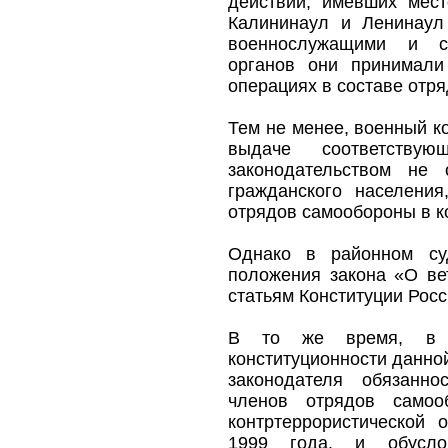
действий, имевших мест
Калининаул и Ленинаул
военнослужащими и со
органов они принимали 
операциях в составе отр
Тем не менее, военный к
выдаче соответствующ
законодательством не
гражданского населения
отрядов самообороны в к
Однако в районном су
положения закона «О ве
статьям Конституции Росс
В то же время, в К
конституционности данно
законодателя обязанно
членов отрядов самоо
контртеррористической 
1999 года, и обусло