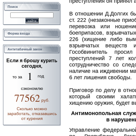
преступления он принял а
Поиск
В отношении Д.Долгих б
ст. 222 (незаконные прио
перевозка или ношени
боеприпасов, взрывчаты
Форма входа
226 (хищение либо вымо
взрывчатых веществ 
Антитабачный закон
Гособвинитель проси
преступлений 7 лет кол
Если я брошу курить
сотрудничество со след
сегодня,
наличие на иждивении ма
1
год
6 лет лишения свободы.
то за
сэкономлю
Приговор по делу в отн
77562
который своими халат
руб.
хищению оружия, будет вы
Сколько можно
Антимонопольная служ
заработать, отказавшись
от курения
в нарушен
Управление федерально