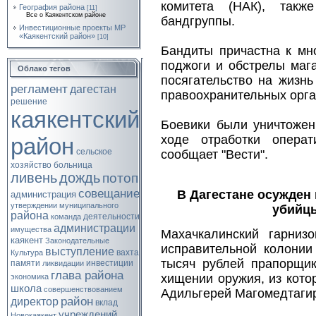
комитета (НАК), такж
География района
[11]
Все о Каякентском районе
бандгруппы.
Инвестиционные проекты МР
«Каякентский район»
[10]
Бандиты причастна к мн
поджоги и обстрелы мага
Облако тегов
посягательство на жизнь
регламент
дагестан
правоохранительных орга
решение
каякентский
Боевики были уничтожен
ходе отработки опера
район
сельское
сообщает "Вести".
хозяйство
больница
ливень
дождь
потоп
совещание
В Дагестане осужден
администрация
утверждении
муниципального
убийц
района
деятельности
команда
администрации
имущества
Махачкалинский гарниз
каякент
Законодательные
исправительной колонии
выступление
вахта
Культура
тысяч рублей прапорщик
памяти
инвестиции
ликвидации
глава района
хищении оружия, из кото
экономика
школа
совершенствованием
Адильгерей Магомедтаги
район
директор
вклад
учреждений
Новокаякент