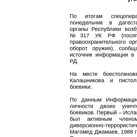
По итогам спецопер
понедельник в дагест
органы Республики возб
№317 УК РФ (посягат
правоохранительного о
оборот оружия), сооб
источник информации в
РД.
На месте боестолкнов
Калашникова и пистол
боевики.
По данным Информацио
личности двоих унич
боевиков. Первый – Исла
был активным членом
диверсионно-террорис
Магомед Джамаев, 1988 г