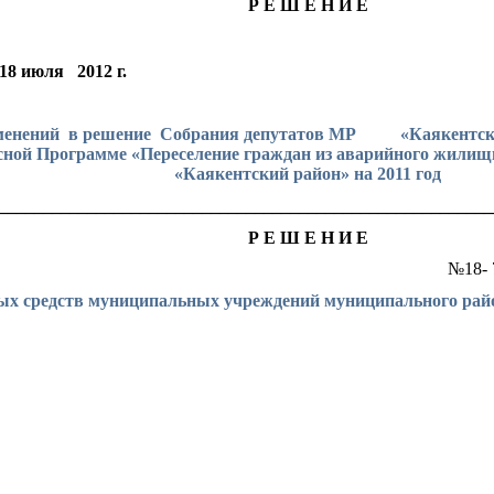
Р Е Ш Е Н И Е
18 июля
2012 г
.
менений
в решение
Собрания депутатов МР «Каякентский 
сной Программе «Переселение граждан из аварийного жилищ
«Каякентский район» на 2011 год
________________________________________________________
Р Е Ш Е Н И Е
№18- 
ых средств муниципальных учреждений муниципального рай