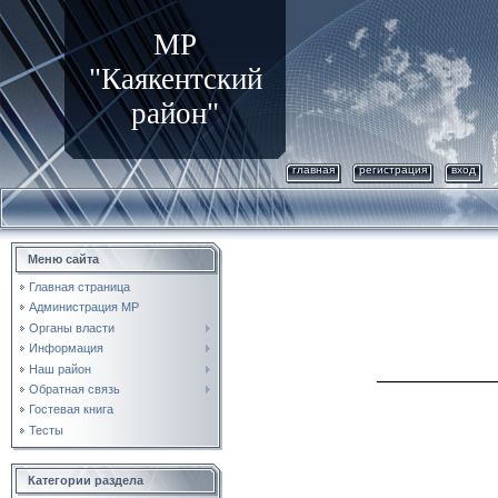
МР
"Каякентский
район"
главная
регистрация
вход
Меню сайта
Главная страница
Администрация МР
Органы власти
Информация
Наш район
_____________
Обратная связь
Гостевая книга
Тесты
Категории раздела