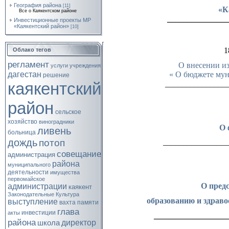
География района
[11]
«Ка
Все о Каякентском районе
_______________
Инвестиционные проекты МР
«Каякентский район»
[10]
1
Облако тегов
регламент
О внесении и
услуги
учреждения
« О бюджете мун
дагестан
решение
_______________
каякентский
район
сельское
хозяйство
виноградники
О 
ливень
больница
дождь
потоп
________________
совещание
администрация
района
муниципального
деятельности
имущества
первомайское
О пред
администрации
каякент
Законодательные
Культура
образованию и здраво
выступление
вахта памяти
глава
инвестиции
акты
__________________
района
директор
школа