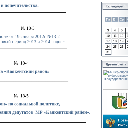
и попечительства.
Календарь
_____________________________
Пн
Вт
Ср
№ 18-3
3
4
5
он» от 19 января 2012г №13-2
10
11
12
новый период 2013 и 2014 годов»
17
18
19
______________________________
24
25
26
31
№
18-4
Друзья сайта
на «Каякентский район»
______________________________
№
18-5
н» по социальной политике,
рания депутатов
МР «Каякентский район».
______________________________________