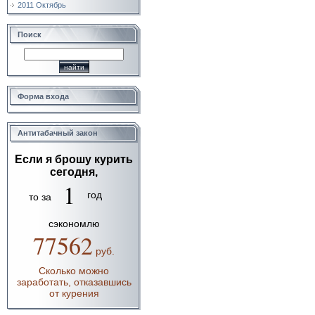
2011 Октябрь
Поиск
Форма входа
Антитабачный закон
Если я брошу курить
сегодня,
1
год
то за
сэкономлю
77562
руб.
Сколько можно
заработать, отказавшись
от курения