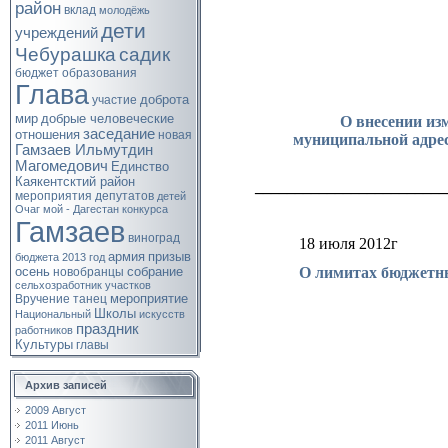
район
вклад
молодёжь
дети
учреждений
Чебурашка
садик
бюджет
образования
Глава
доброта
участие
мир
добрые человеческие
О внесении из
заседание
отношения
новая
муниципальной адре
Гамзаев Ильмутдин
Магомедович
Единство
Каякентсктий район
________________________
мероприятия
депутатов
детей
Очаг мой - Дагестан
конкурса
Гамзаев
виноград
18 июля 2012г
армия
призыв
бюджета
2013 год
О лимитах бюджетн
осень
собрание
новобранцы
сельхозработник
участков
мероприятие
Вручение
танец
Школы
Национальный
искусств
праздник
работников
Культуры
главы
Архив записей
2009 Август
2011 Июнь
2011 Август