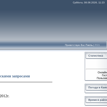
Суббота, 08.08.2026, 11:23
Приветствую Вас
Гость
|
RSS
Статистика
Онлайн
Гос
тскими запросами
Пользов
____________________________
Погода в Каяк
2012г.
Время в райо