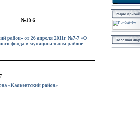
Радио прибо
№
18-6
район» от 26 апреля 2011г. №7-7 «О
Полезная ин
ного фонда в муниципальном районе
______________________________________
7
она «Каякентский район»