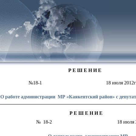
Р Е Ш Е Н И Е
№18-1
18 июля 2012г
О работе администрации
МР «Каякентский район»
с депута
________________________________________________________
Р
Е Ш Е Н И Е
№
18-2
18 июля