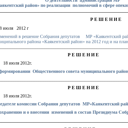
О деятельности
администрации МР
якентский район» по реализации полномочий в сфере опеки 
________________________________________________________
Р Е Ш Е Н И Е
8 июля
2012 г
зменений в решение Собрания депутатов
МР «Каякентский рай
иципального района «Каякентский район» на 2012 год и на пла
________________________________________________________
Р Е Ш Е Н И Е
18 июля 2012г.
формировании
Общественного совета муниципального райо
________________________________________________________
Р Е Ш Е Н И Е
18 июля 2012г.
седателе комиссии Собрания депутатов
МР«Каякентский райо
охранению и о внесении
изменений в состав Президиума Соб
________________________________________________________