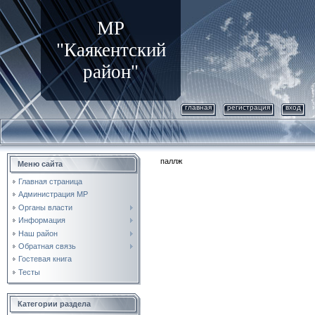
МР
"Каякентский
район"
главная
регистрация
вход
паллж
Меню сайта
Главная страница
Администрация МР
Органы власти
Информация
Наш район
Обратная связь
Гостевая книга
Тесты
Категории раздела