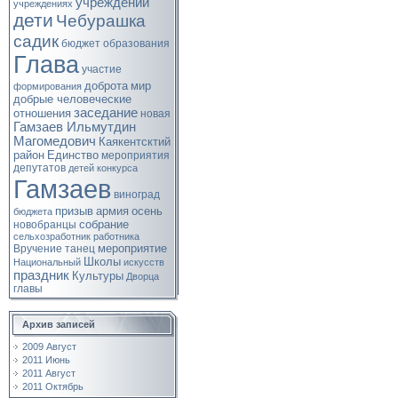
учреждений
учреждениях
дети
Чебурашка
садик
бюджет
образования
Глава
участие
доброта
мир
формирования
добрые человеческие
заседание
отношения
новая
Гамзаев Ильмутдин
Магомедович
Каякентсктий
район
Единство
мероприятия
депутатов
детей
конкурса
Гамзаев
виноград
призыв
армия
осень
бюджета
собрание
новобранцы
сельхозработник
работника
мероприятие
Вручение
танец
Школы
Национальный
искусств
праздник
Культуры
Дворца
главы
Архив записей
2009 Август
2011 Июнь
2011 Август
2011 Октябрь