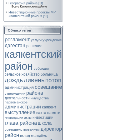
География района
[11]
Все о Каякентском районе
Инвестиционные проекты МР
«Каякентский район»
[10]
Облако тегов
регламент
услуги
учреждения
дагестан
решение
каякентский
район
субсидии
сельское хозяйство
больница
дождь
ливень
потоп
совещание
администрация
района
утверждении
деятельности
имущества
первомайское
администрации
каякент
выступление
вахта памяти
инвестиции
ликвидации
акты
глава района
школа
директор
совершенствованием
район
вклад
молодёжь