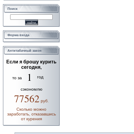
Поиск
Форма входа
Антитабачный закон
Если я брошу курить
сегодня,
1
год
то за
сэкономлю
77562
руб.
Сколько можно
заработать, отказавшись
от курения