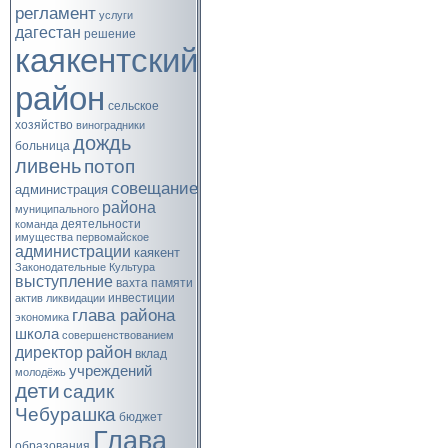
регламент
услуги
дагестан
решение
каякентский
район
сельское
хозяйство
виноградники
дождь
больница
ливень
потоп
совещание
администрация
района
муниципального
деятельности
команда
имущества
первомайское
администрации
каякент
Законодательные
Культура
выступление
вахта памяти
инвестиции
актив
ликвидации
глава района
экономика
школа
совершенствованием
район
директор
вклад
учреждений
молодёжь
дети
садик
Чебурашка
бюджет
Глава
образования