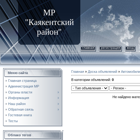
МР
"Каякентский
район"
главная
регистрация
вход
Главная
»
Доска объявлений
»
Автомобил
Меню сайта
В категории объявлений
:
0
Главная страница
Администрация МР
Органы власти
Не найдено мате
Информация
Наш район
Обратная связь
Гостевая книга
Тесты
Облако тегов