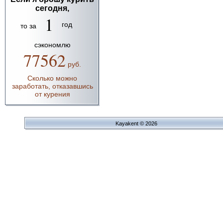
сегодня,
1
год
то за
сэкономлю
77562
руб.
Сколько можно
заработать, отказавшись
от курения
Kayakent © 2026