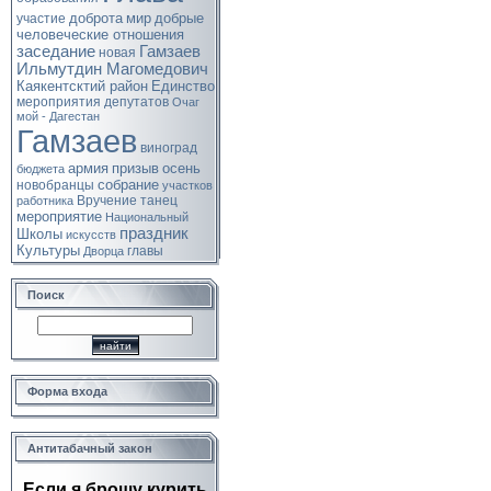
доброта
мир
добрые
участие
человеческие отношения
заседание
Гамзаев
новая
Ильмутдин Магомедович
Каякентсктий район
Единство
мероприятия
депутатов
Очаг
мой - Дагестан
Гамзаев
виноград
армия
призыв
осень
бюджета
собрание
новобранцы
участков
Вручение
танец
работника
мероприятие
Национальный
праздник
Школы
искусств
Культуры
главы
Дворца
Поиск
Форма входа
Антитабачный закон
Если я брошу курить