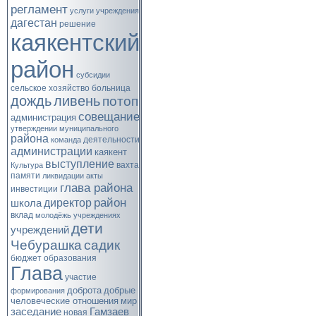
регламент
услуги
учреждения
дагестан
решение
каякентский
район
субсидии
сельское хозяйство
больница
дождь
ливень
потоп
совещание
администрация
утверждении
муниципального
района
деятельности
команда
администрации
каякент
выступление
вахта
Культура
памяти
ликвидации
акты
глава района
инвестиции
район
директор
школа
вклад
молодёжь
учреждениях
дети
учреждений
Чебурашка
садик
бюджет
образования
Глава
участие
доброта
добрые
формирования
человеческие отношения
мир
заседание
Гамзаев
новая