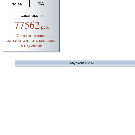
1
год
то за
сэкономлю
77562
руб.
Сколько можно
заработать, отказавшись
от курения
Kayakent © 2026