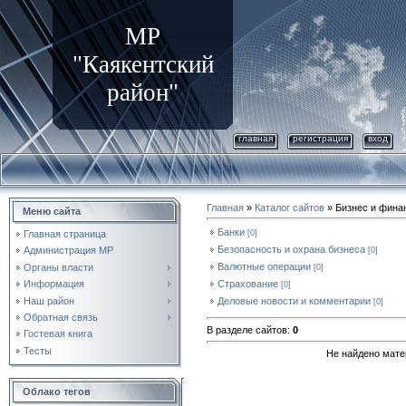
МР
"Каякентский
район"
главная
регистрация
вход
Главная
»
Каталог сайтов
» Бизнес и фина
Меню сайта
Банки
[0]
Главная страница
Безопасность и охрана бизнеса
Администрация МР
[0]
Валютные операции
Органы власти
[0]
Страхование
Информация
[0]
Наш район
Деловые новости и комментарии
[0]
Обратная связь
В разделе сайтов
:
0
Гостевая книга
Тесты
Не найдено мате
Облако тегов