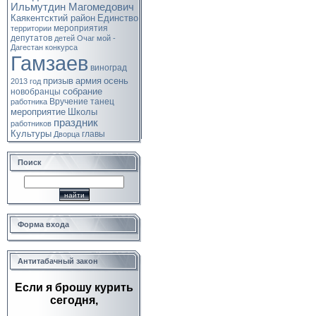
Ильмутдин Магомедович
Каякентсктий район
Единство
мероприятия
территории
депутатов
детей
Очаг мой -
Дагестан
конкурса
Гамзаев
виноград
призыв
армия
осень
2013 год
собрание
новобранцы
Вручение
танец
работника
мероприятие
Школы
праздник
работников
Культуры
главы
Дворца
Поиск
Форма входа
Антитабачный закон
Если я брошу курить
сегодня,