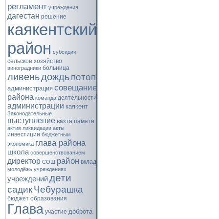
регламент
учреждения
дагестан
решение
каякентский
район
субсидии
сельское хозяйство
больница
виноградники
ливень
дождь
потоп
совещание
администрация
района
деятельности
команда
администрации
каякент
Законодательные
выступление
вахта памяти
актив
ликвидации
акты
инвестиции
бюджетным
глава района
экономика
школа
совершенствованием
район
директор
вклад
СОШ
молодёжь
учреждениях
дети
учреждений
садик
Чебурашка
бюджет
образования
Глава
доброта
участие