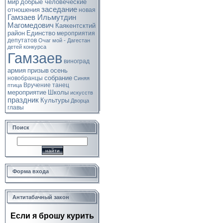
мир
добрые человеческие
заседание
отношения
новая
Гамзаев Ильмутдин
Магомедович
Каякентсктий
район
Единство
мероприятия
депутатов
Очаг мой - Дагестан
детей
конкурса
Гамзаев
виноград
армия
призыв
осень
собрание
новобранцы
Синяя
Вручение
танец
птица
мероприятие
Школы
искусств
праздник
Культуры
Дворца
главы
Поиск
Форма входа
Антитабачный закон
Если я брошу курить