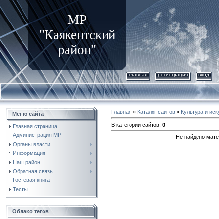
МР
"Каякентский
район"
главная
регистрация
вход
Главная
»
Каталог сайтов
»
Культура и иск
Меню сайта
В категории сайтов
:
0
Главная страница
Администрация МР
Не найдено мате
Органы власти
Информация
Наш район
Обратная связь
Гостевая книга
Тесты
Облако тегов