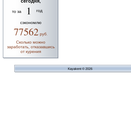
сегодня,
1
год
то за
сэкономлю
77562
руб.
Сколько можно
заработать, отказавшись
от курения
Kayakent © 2026