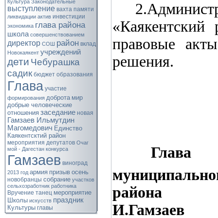
Культура
Законодательные
2.Админист
выступление
вахта памяти
инвестиции
ликвидации
актив
«Каякентский 
глава района
экономика
школа
совершенствованием
правовые акты
район
директор
вклад
СОШ
учреждений
Новокаякент
решения.
дети
Чебурашка
садик
бюджет
образования
Глава
участие
доброта
мир
формирования
добрые человеческие
заседание
отношения
новая
Гамзаев Ильмутдин
Магомедович
Единство
Каякентсктий район
мероприятия
депутатов
Очаг
Глава
мой - Дагестан
конкурса
Гамзаев
виноград
муниципально
армия
призыв
осень
2013 год
собрание
новобранцы
участков
сельхозработник
работника
района
мероприятие
Вручение
танец
праздник
Школы
искусств
И.Гамзаев
Культуры
главы