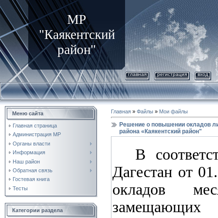
МР
"Каякентский
район"
главная
регистрация
вход
Главная
»
Файлы
»
Мои файлы
Меню сайта
Решение о повышении окладов л
Главная страница
района «Каякентский район"
Администрация МР
Органы власти
В соответс
Информация
Наш район
Дагестан от 0
Обратная связь
Гостевая книга
окладов мес
Тесты
замещающих
Категории раздела