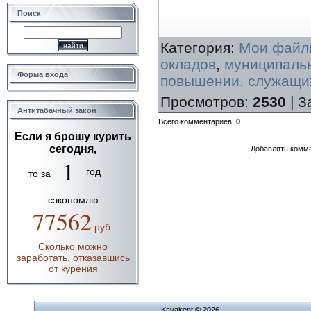
Поиск
Категория
:
Мои файл
окладов
,
муниципаль
Форма входа
повышении. служащи
Просмотров
:
2530
|
З
Антитабачный закон
Всего комментариев
:
0
Если я брошу курить
сегодня,
Добавлять комме
1
год
то за
сэкономлю
77562
руб.
Сколько можно
заработать, отказавшись
от курения
Kayakent © 2026