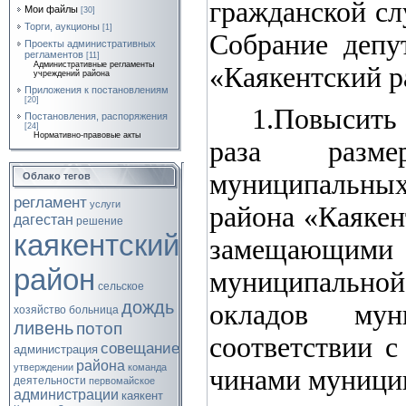
гражданской с
Мои файлы
[30]
Торги, аукционы
[1]
Собрание депу
Проекты административных
регламентов
[11]
Административные регламенты
«Каякентский 
учреждений района
Приложения к постановлениям
[20]
1.Повысить
Постановления, распоряжения
[24]
Нормативно-правовые акты
раза разм
муниципальны
Облако тегов
регламент
услуги
района «Каякен
дагестан
решение
каякентский
замещающи
район
муниципальной
сельское
дождь
окладов му
хозяйство
больница
ливень
потоп
соответствии 
совещание
администрация
района
утверждении
команда
чинами муници
деятельности
первомайское
администрации
каякент