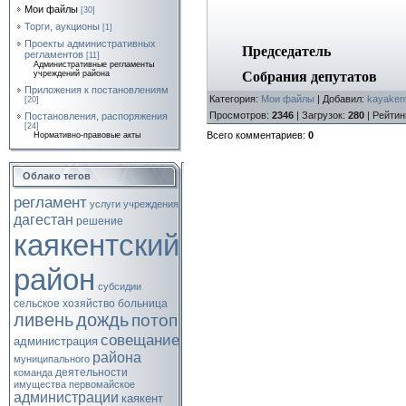
Мои файлы
[30]
Торги, аукционы
[1]
Проекты административных
Председатель
регламентов
[11]
Административные регламенты
учреждений района
Собрания депутатов
Приложения к постановлениям
Категория
:
Мои файлы
|
Добавил
:
kayaken
[20]
Просмотров
:
2346
|
Загрузок
:
280
|
Рейтин
Постановления, распоряжения
[24]
Всего комментариев
:
0
Нормативно-правовые акты
Облако тегов
регламент
услуги
учреждения
дагестан
решение
каякентский
район
субсидии
сельское хозяйство
больница
ливень
дождь
потоп
совещание
администрация
района
муниципального
деятельности
команда
имущества
первомайское
администрации
каякент