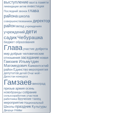
выступление
вахта памяти
инвестиции
ликвидации
актив
глава
Последний звонок
района
школа
директор
совершенствованием
район
вклад
учреждениях
дети
учреждений
садик
Чебурашка
бюджет
образования
Глава
доброта
участие
мир
добрые человеческие
заседание
отношения
новая
Гамзаев Ильмутдин
Магомедович
Каякентсктий
район
Единство
мероприятия
депутатов
детей
Очаг мой -
Дагестан
конкурса
Гамзаев
виноград
призыв
армия
осень
собрание
новобранцы
сельхозработник
участков
Вручение
танец
работника
мероприятие
Национальный
праздник
Школы
Культуры
главы
Дворца