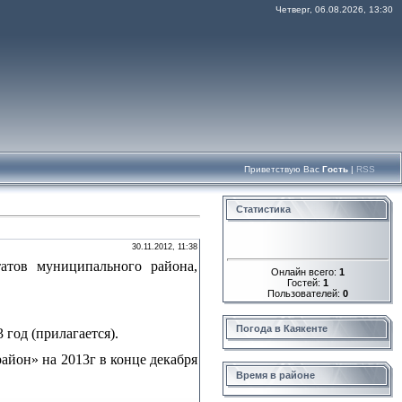
Четверг, 06.08.2026, 13:30
Приветствую Вас
Гость
|
RSS
Статистика
30.11.2012, 11:38
татов муниципального района,
Онлайн всего:
1
Гостей:
1
Пользователей:
0
Погода в Каякенте
год (прилагается).
айон» на 2013г в конце декабря
Время в районе