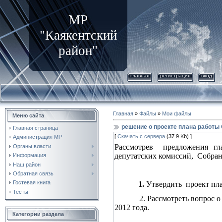
МР
"Каякентский
район"
главная
регистрация
вход
Главная
»
Файлы
»
Мои файлы
Меню сайта
решение о проекте плана работы 
Главная страница
[
Скачать с сервера
(37.9 Kb) ]
Администрация МР
Рассмотрев
предложения гл
Органы власти
депутатских комиссий,
Собран
Информация
Наш район
Обратная связь
Гостевая книга
1.
Утвердить
проект пл
Тесты
2. Рассмотреть вопрос 
2012 года.
Категории раздела