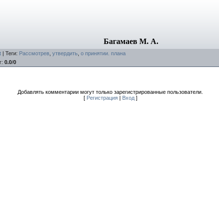
Багамаев М. А.
t
|
Теги
:
Рассмотрев
,
утвердить
,
о принятии. плана
г
:
0.0
/
0
Добавлять комментарии могут только зарегистрированные пользователи.
[
Регистрация
|
Вход
]