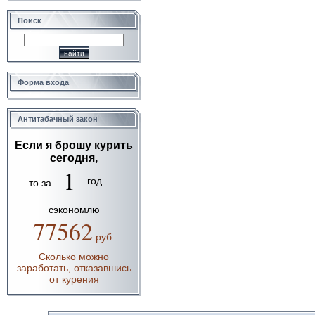
Поиск
Форма входа
Антитабачный закон
Если я брошу курить
сегодня,
1
год
то за
сэкономлю
77562
руб.
Сколько можно
заработать, отказавшись
от курения