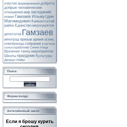
доброта
участие
формирования
добрые человеческие
заседание
отношения
мир
Гамзаев Ильмутдин
новая
Магомедович
Каякентсктий
район
Единство
мероприятия
Гамзаев
депутатов
призыв
армия
осень
виноград
собрание
новобранцы
участков
сельхозработник
Синяя птица
мероприятие
Вручение
танец
праздник
Школы
Культуры
главы
Дворца
Поиск
Форма входа
Антитабачный закон
Если я брошу курить
сегодня,