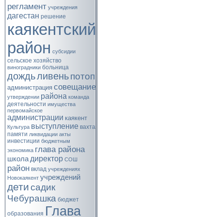
регламент
учреждения
дагестан
решение
каякентский
район
субсидии
сельское хозяйство
больница
виноградники
дождь
ливень
потоп
совещание
администрация
района
утверждении
команда
деятельности
имущества
первомайское
администрации
каякент
выступление
вахта
Культура
памяти
ликвидации
акты
инвестиции
бюджетным
глава района
экономика
директор
школа
СОШ
район
вклад
учреждениях
учреждений
Новокаякент
дети
садик
Чебурашка
бюджет
Глава
образования