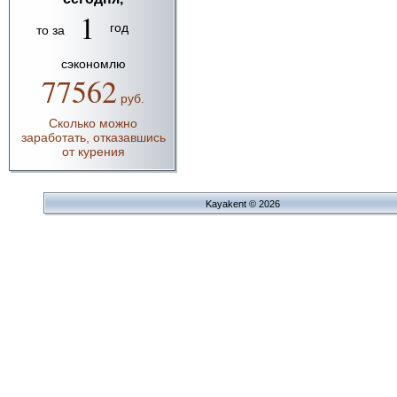
1
год
то за
сэкономлю
77562
руб.
Сколько можно
заработать, отказавшись
от курения
Kayakent © 2026