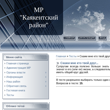
МР
"Каякентский
район"
главная
регистрация
вход
Главная
»
Тесты
» Скажи мне кто твой друг.
Меню сайта
Скажи мне кто твой друг...
Главная страница
Супругам всегда полезно больше знать 
Администрация МР
значат в его (или ее) жизни, а следоват
иметь общий круг друзей.
Органы власти
Информация
В тесте разрешено выбирать только один о
Наш район
Вопросов в тесте:
15
.
Обратная связь
Гостевая книга
Тесты
Облако тегов