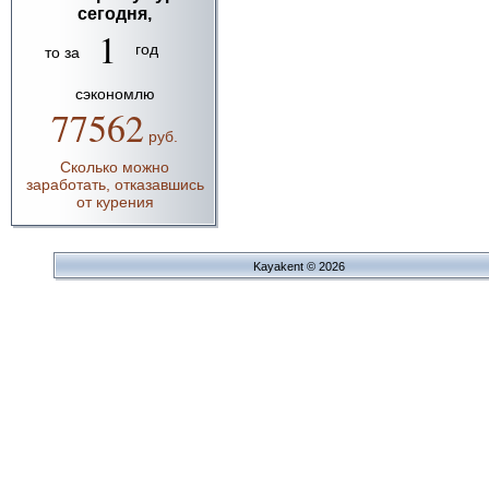
сегодня,
1
год
то за
сэкономлю
77562
руб.
Сколько можно
заработать, отказавшись
от курения
Kayakent © 2026