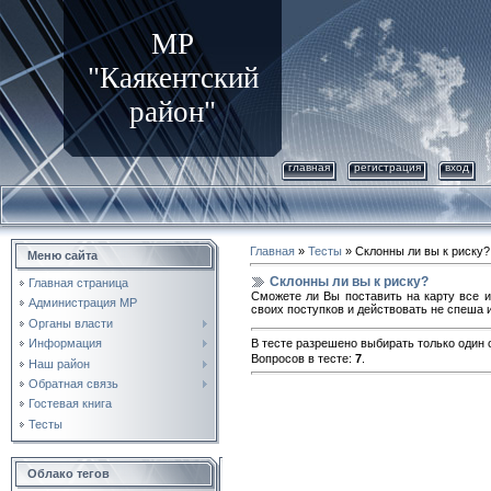
МР
"Каякентский
район"
главная
регистрация
вход
Главная
»
Тесты
» Склонны ли вы к риску?
Меню сайта
Склонны ли вы к риску?
Главная страница
Сможете ли Вы поставить на карту все и
Администрация МР
своих поступков и действовать не спеша 
Органы власти
Информация
В тесте разрешено выбирать только один о
Вопросов в тесте:
7
.
Наш район
Обратная связь
Гостевая книга
Тесты
Облако тегов