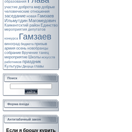
Глава
образования
доброта
мир
добрые
участие
человеческие отношения
заседание
Гамзаев
новая
Ильмутдин Магомедович
Каякентсктий район
Единство
мероприятия
депутатов
Гамзаев
конкурса
призыв
виноград
бюджета
армия
осень
новобранцы
собрание
Вручение
танец
мероприятие
Школы
искусств
праздник
работников
Культуры
главы
Дворца
Поиск
Форма входа
Антитабачный закон
Если я брошу курить