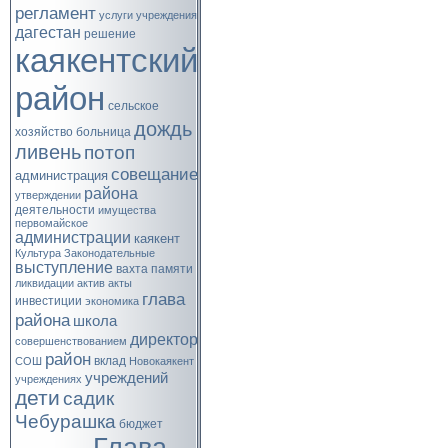
регламент
услуги
учреждения
дагестан
решение
каякентский
район
сельское
дождь
хозяйство
больница
ливень
потоп
совещание
администрация
района
утверждении
деятельности
имущества
первомайское
администрации
каякент
Культура
Законодательные
выступление
вахта памяти
ликвидации
актив
акты
глава
инвестиции
экономика
района
школа
директор
совершенствованием
район
вклад
СОШ
Новокаякент
учреждений
учреждениях
дети
садик
Чебурашка
бюджет