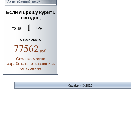
Антитабачный закон
Если я брошу курить
сегодня,
1
год
то за
сэкономлю
77562
руб.
Сколько можно
заработать, отказавшись
от курения
Kayakent © 2026