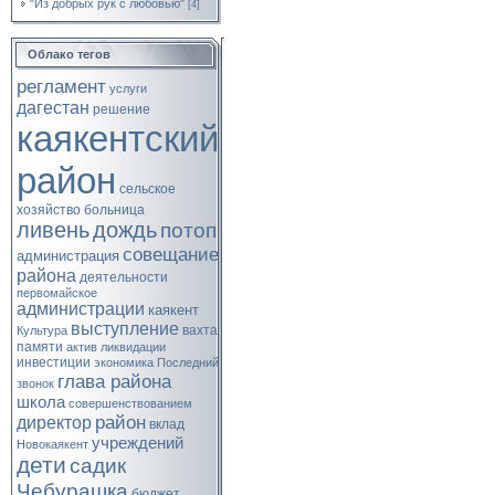
"Из добрых рук с любовью"
[4]
Облако тегов
регламент
услуги
дагестан
решение
каякентский
район
сельское
хозяйство
больница
ливень
дождь
потоп
совещание
администрация
района
деятельности
первомайское
администрации
каякент
выступление
вахта
Культура
памяти
актив
ликвидации
инвестиции
экономика
Последний
глава района
звонок
школа
совершенствованием
район
директор
вклад
учреждений
Новокаякент
дети
садик
Чебурашка
бюджет