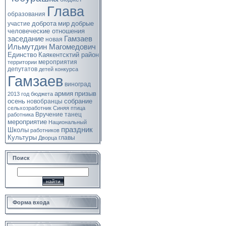
Глава
образования
доброта
мир
добрые
участие
человеческие отношения
заседание
Гамзаев
новая
Ильмутдин Магомедович
Единство
Каякентсктий район
мероприятия
территории
депутатов
детей
конкурса
Гамзаев
виноград
армия
призыв
2013 год
бюджета
осень
собрание
новобранцы
сельхозработник
Синяя птица
Вручение
танец
работника
мероприятие
Национальный
праздник
Школы
работников
Культуры
главы
Дворца
Поиск
Форма входа