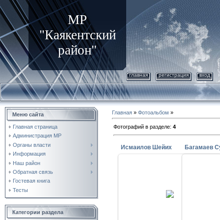
МР
"Каякентский
район"
главная
регистрация
вход
Главная
»
Фотоальбом
»
Меню сайта
Фотографий в разделе
:
4
Главная страница
Администрация МР
Органы власти
Исмаилов Шейих
Багамаев С
Информация
Наш район
Обратная связь
Гостевая книга
15.08.2009
Тесты
Исмаилов Шейих
Ба
kayakent
Категории раздела