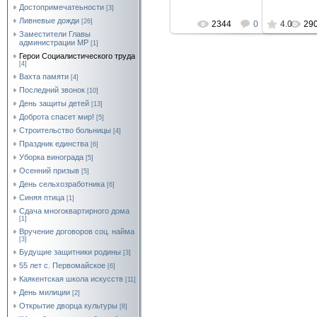
Достопримечатеьности
[3]
Ливневые дожди
[26]
2344
0
4.0
29
Заместители Главы
администрации МР
[1]
Герои Социалистического труда
[4]
Вахта памяти
[4]
Последний звонок
[10]
День защиты детей
[13]
Доброта спасет мир!
[5]
Строительство больницы
[4]
Праздник единства
[6]
Уборка винограда
[5]
Осенний призыв
[5]
День сельхозработника
[6]
Синяя птица
[1]
Сдача многоквартирного дома
[1]
Вручение договоров соц. найма
[3]
Будущие защитники родины
[3]
55 лет с. Первомайское
[6]
Каякентская школа искусств
[11]
День милиции
[2]
Открытие дворца культуры
[8]