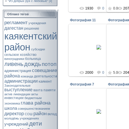
"Из добрых рук с любовью"
[4]
1930
0
0.0
20
Облако тегов
Фотография 11
Фотография
регламент
учреждения
дагестан
решение
каякентский
02.06.2011
район
д\с. Чебурашка
д\
субсидии
kayakent
сельское хозяйство
больница
виноградники
ливень
дождь
потоп
совещание
администрация
2000
0
5.0
20
района
деятельности
команда
администрации
каякент
Фотография 7
Фотография
Законодательные
выступление
вахта памяти
актив
ликвидации
акты
инвестиции
бюджетным
глава района
экономика
02.06.2011
школа
совершенствованием
д\с. Чебурашка
д\
район
директор
вклад
СОШ
kayakent
молодёжь
учреждениях
дети
учреждений