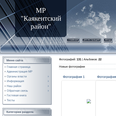
МР
"Каякентский
район"
главная
регистрация
вход
Фотографий:
131
| Альбомов:
22
Меню сайта
Новые фотографии
Главная страница
Администрация МР
Органы власти
Фотография 1
Фотография
Информация
Наш район
Обратная связь
Гостевая книга
29.09.2011
Тесты
фото1
Капита
kayakent
Категории раздела