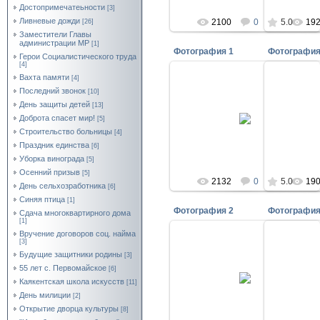
Достопримечатеьности
[3]
Ливневые дожди
2100
0
5.0
19
[26]
Заместители Главы
администрации МР
[1]
Фотография 1
Фотография
Герои Социалистического труда
[4]
Вахта памяти
[4]
Последний звонок
[10]
10.09.2011
День защиты детей
[13]
Доброта спасет мир!
[5]
Разговор с главврачом
Добро
Строительство больницы
[4]
kayakent
Праздник единства
[6]
Уборка винограда
[5]
Осенний призыв
[5]
2132
0
5.0
19
День сельхозработника
[6]
Синяя птица
[1]
Фотография 2
Фотография
Сдача многоквартирного дома
[1]
Вручение договоров соц. найма
[3]
Будущие защитники родины
[3]
06.06.2011
55 лет с. Первомайское
[6]
Доброта спасет мир!
Добро
Каякентская школа искусств
[11]
kayakent
День милиции
[2]
Открытие дворца культуры
[8]