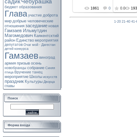
садик
Чебурашка
бюджет
образования
1861
0
0.0
19
Глава
доброта
участие
мир
добрые человеческие
1-20
21-40
41-
заседание
отношения
новая
Гамзаев Ильмутдин
Магомедович
Каякентсктий
район
Единство
мероприятия
депутатов
Очаг мой - Дагестан
детей
конкурса
Гамзаев
виноград
армия
призыв
осень
собрание
новобранцы
Синяя
Вручение
танец
птица
мероприятие
Школы
искусств
праздник
Культуры
Дворца
главы
Поиск
Форма входа