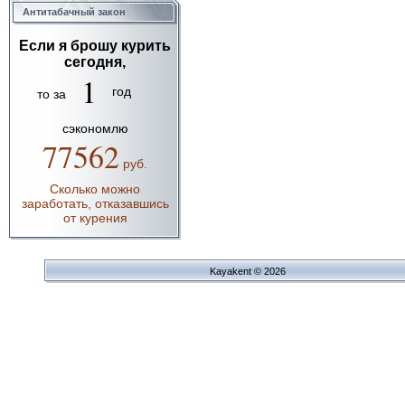
Антитабачный закон
Если я брошу курить
сегодня,
1
год
то за
сэкономлю
77562
руб.
Сколько можно
заработать, отказавшись
от курения
Kayakent © 2026